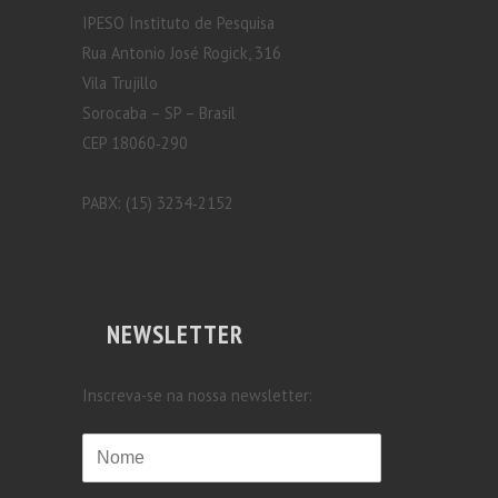
IPESO Instituto de Pesquisa
Rua Antonio José Rogick, 316
Vila Trujillo
Sorocaba – SP – Brasil
CEP 18060‐290
PABX: (15) 3234‐2152
NEWSLETTER
Inscreva-se na nossa newsletter: