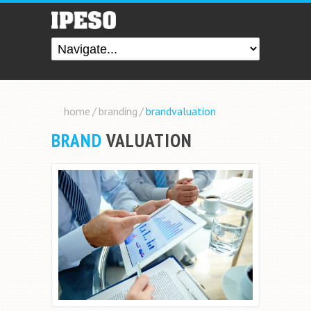
home
/
branding
/
brandvaluation
BRAND
VALUATION