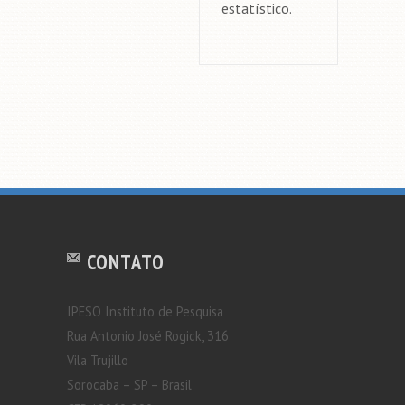
estatístico.
CONTATO
IPESO Instituto de Pesquisa
Rua Antonio José Rogick, 316
Vila Trujillo
Sorocaba – SP – Brasil