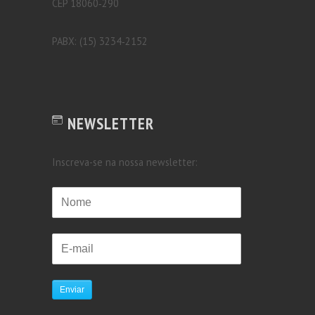
CEP 18060‐290
PABX: (15) 3234‐2152
NEWSLETTER
Inscreva-se na nossa newsletter:
Enviar